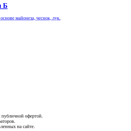
м Б
основе майонеза, чеснок, лук.
я публичной офертой.
аторов.
вленных на сайте.