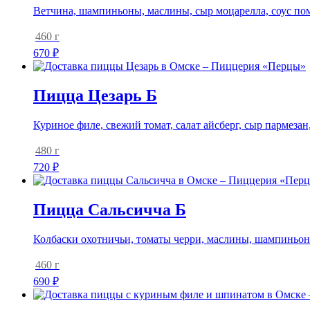
Ветчина, шампиньоны, маслины, сыр моцарелла, соус по
460 г
670
₽
Пицца Цезарь Б
Куриное филе, свежий томат, салат айсберг, сыр пармеза
480 г
720
₽
Пицца Сальсичча Б
Колбаски охотничьи, томаты черри, маслины, шампиньоны
460 г
690
₽