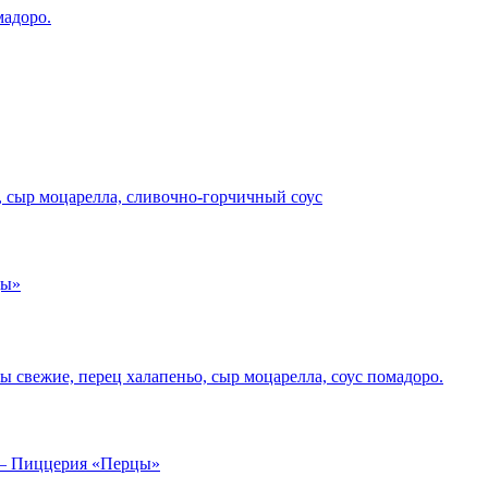
мадоро.
н, сыр моцарелла, сливочно-горчичный соус
 свежие, перец халапеньо, сыр моцарелла, соус помадоро.