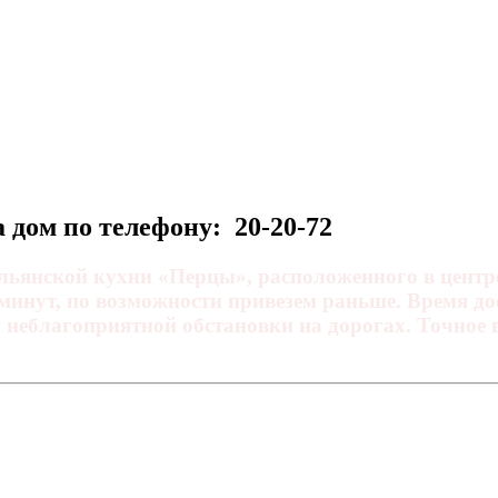
 дом по телефону: 20-20-72
альянской кухни
«Перцы»
, расположенного в цент
минут, по возможности привезем раньше. Время д
й неблагоприятной обстановки на дорогах. Точное 