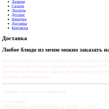
Лазанья
Салаты
Десерты
Детское
Напитки
Доставка
Контакты
Доставка
Любое блюдо из меню можно заказать на
Доставка пиццы осуществляется из ресторана ит
максимально быстро. Среднее время доставки 90 
пробок, отдаленности адреса доставки или друго
подтверждении заказа.
Забрать заказ самостоятельно
Самовывоз:
«Перцы» на Партизанской, 2 11:00 — 21:50.