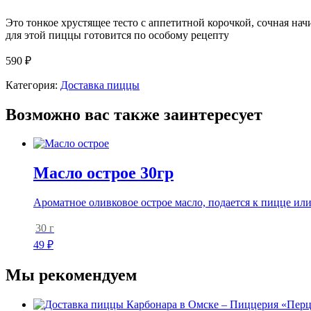
Это тонкое хрустящее тесто с аппетитной корочкой, сочная на
для этой пиццы готовится по особому рецепту
590
₽
Категория:
Доставка пиццы
Возможно вас также заинтересует
Масло острое 30гр
Ароматное оливковое острое масло, подается к пицце или
30 г
49
₽
Мы рекомендуем