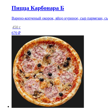
Пицца Карбонара Б
Варено-копченый окорок, яйцо куриное, сыр пармезан, сы
450 г
670
₽