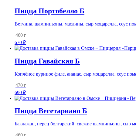
Пицца Портобелло Б
Ветчина, шампиньоны, маслины, сыр моцарелла, соус по
460 г
670
₽
Пицца Гавайская Б
Копчёное куриное филе, ананас, сыр моцарелла, соус пом
470 г
690
₽
Пицца Вегетариано Б
Баклажан, перец болгарский, свежие шампиньоны, сыр мо
460 г