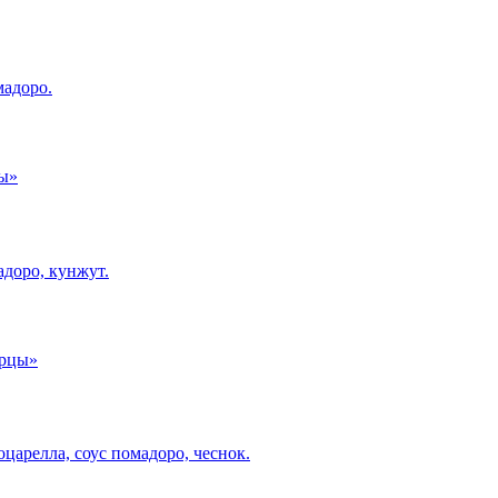
мадоро.
адоро, кунжут.
царелла, соус помадоро, чеснок.